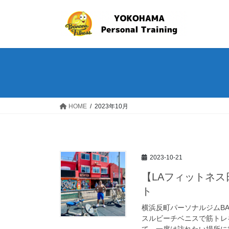
コ
ナ
ン
ビ
テ
ゲ
ン
ー
ツ
シ
へ
ョ
ス
ン
キ
に
ッ
移
HOME
2023年10月
プ
動
2023-10-21
【LAフィットネ
ト
横浜反町パーソナルジムBA
スルビーチベニスで筋トレをし
て、一度は訪れたい場所に行