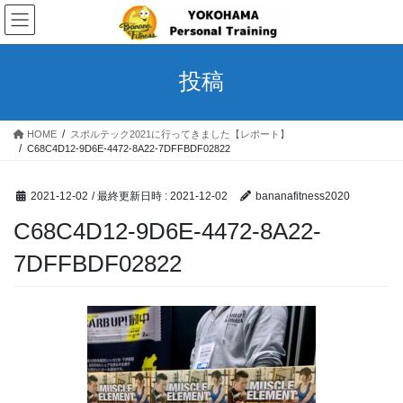
コ
ナ
ン
ビ
テ
ゲ
ン
ー
投稿
ツ
シ
へ
ョ
ス
ン
HOME
スポルテック2021に行ってきました【レポート】
キ
に
C68C4D12-9D6E-4472-8A22-7DFFBDF02822
ッ
移
プ
動
2021-12-02
/ 最終更新日時 :
2021-12-02
bananafitness2020
C68C4D12-9D6E-4472-8A22-
7DFFBDF02822