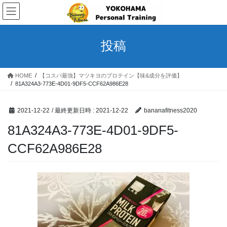
コ
ナ
ン
ビ
テ
ゲ
ン
ー
投稿
ツ
シ
へ
ョ
ス
ン
HOME
【コスパ最強】マツキヨのプロテイン【味&成分を評価】
キ
に
81A324A3-773E-4D01-9DF5-CCF62A986E28
ッ
移
プ
動
2021-12-22
/ 最終更新日時 :
2021-12-22
bananafitness2020
81A324A3-773E-4D01-9DF5-
CCF62A986E28