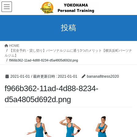
コ
ナ
ン
ビ
テ
ゲ
ン
ー
投稿
ツ
シ
へ
ョ
ス
ン
HOME
キ
に
【完全予約・貸し切り】パーソナルジムに通う3つのメリット【横浜反町パーソナ
ッ
移
ルジム】
プ
動
f966b362-11ad-4d88-8234-d5a4805d692d.png
2021-01-01
/ 最終更新日時 :
2021-01-01
bananafitness2020
f966b362-11ad-4d88-8234-
d5a4805d692d.png