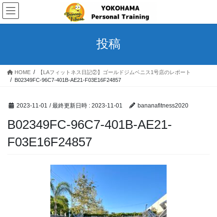
コ
ナ
ン
ビ
テ
ゲ
ン
ー
投稿
ツ
シ
へ
ョ
ス
ン
HOME
【LAフィットネス日記②】ゴールドジムベニス1号店のレポート
キ
に
B02349FC-96C7-401B-AE21-F03E16F24857
ッ
移
プ
動
2023-11-01
/ 最終更新日時 :
2023-11-01
bananafitness2020
B02349FC-96C7-401B-AE21-
F03E16F24857