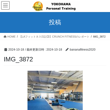
コ
ナ
ン
ビ
テ
ゲ
ン
ー
投稿
ツ
シ
へ
ョ
ス
ン
HOME
【LAフィットネス日記③】CRUNCH FITNESSのレポート
IMG_3872
キ
に
ッ
移
プ
動
2024-10-18
/ 最終更新日時 :
2024-10-18
bananafitness2020
IMG_3872