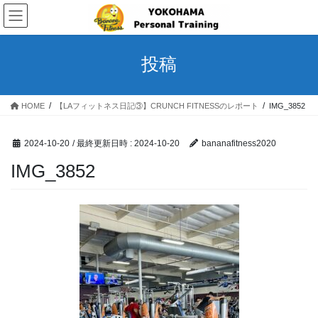
コ
ナ
ン
ビ
テ
ゲ
ン
ー
投稿
ツ
シ
へ
ョ
ス
ン
HOME
【LAフィットネス日記③】CRUNCH FITNESSのレポート
IMG_3852
キ
に
ッ
移
プ
動
2024-10-20
/ 最終更新日時 :
2024-10-20
bananafitness2020
IMG_3852