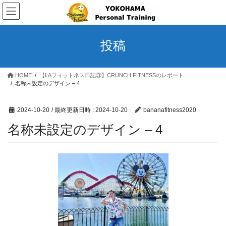
コ
ナ
ン
ビ
テ
ゲ
ン
ー
投稿
ツ
シ
へ
ョ
ス
ン
HOME
【LAフィットネス日記③】CRUNCH FITNESSのレポート
キ
に
名称未設定のデザイン – 4
ッ
移
プ
動
2024-10-20
/ 最終更新日時 :
2024-10-20
bananafitness2020
名称未設定のデザイン – 4