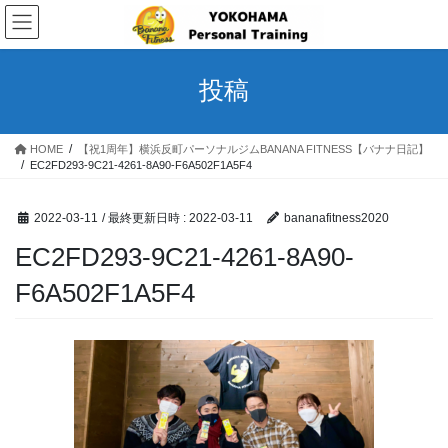
コ
ナ
ン
ビ
テ
ゲ
ン
ー
投稿
ツ
シ
へ
ョ
ス
ン
HOME
【祝1周年】横浜反町パーソナルジムBANANA FITNESS【バナナ日記】
キ
に
EC2FD293-9C21-4261-8A90-F6A502F1A5F4
ッ
移
プ
動
2022-03-11
/ 最終更新日時 :
2022-03-11
bananafitness2020
EC2FD293-9C21-4261-8A90-
F6A502F1A5F4