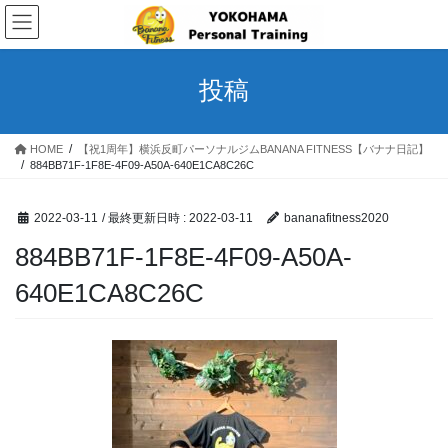
コ
ナ
ン
ビ
テ
ゲ
ン
ー
投稿
ツ
シ
へ
ョ
ス
ン
HOME
【祝1周年】横浜反町パーソナルジムBANANA FITNESS【バナナ日記】
キ
に
884BB71F-1F8E-4F09-A50A-640E1CA8C26C
ッ
移
プ
動
2022-03-11
/ 最終更新日時 :
2022-03-11
bananafitness2020
884BB71F-1F8E-4F09-A50A-
640E1CA8C26C