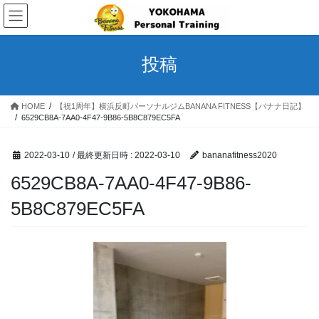
コ
ナ
ン
ビ
テ
ゲ
ン
ー
投稿
ツ
シ
へ
ョ
ス
ン
HOME
【祝1周年】横浜反町パーソナルジムBANANA FITNESS【バナナ日記】
キ
に
6529CB8A-7AA0-4F47-9B86-5B8C879EC5FA
ッ
移
プ
動
2022-03-10
/ 最終更新日時 :
2022-03-10
bananafitness2020
6529CB8A-7AA0-4F47-9B86-
5B8C879EC5FA