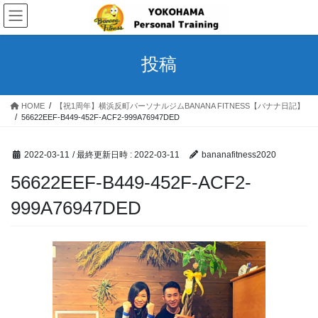
コ
ナ
ン
ビ
テ
ゲ
ン
ー
投稿
ツ
シ
へ
ョ
ス
ン
HOME
【祝1周年】横浜反町パーソナルジムBANANA FITNESS【バナナ日記】
キ
に
56622EEF-B449-452F-ACF2-999A76947DED
ッ
移
プ
動
2022-03-11
/ 最終更新日時 :
2022-03-11
bananafitness2020
56622EEF-B449-452F-ACF2-
999A76947DED