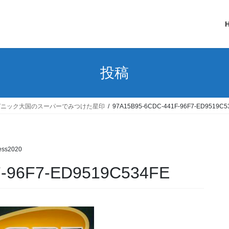
投稿
ガニック大国のスーパーでみつけた星印
97A15B95-6CDC-441F-96F7-ED9519C5
ess2020
F-96F7-ED9519C534FE