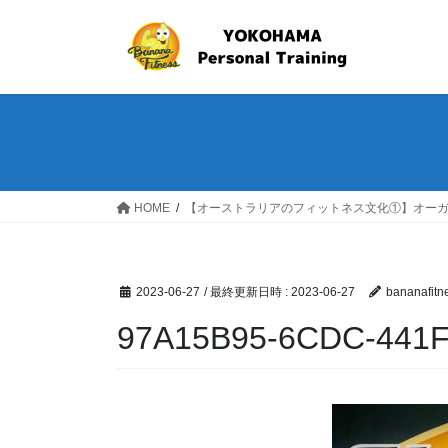
コ
ナ
ン
ビ
テ
ゲ
ン
ー
ツ
シ
へ
ョ
ス
ン
キ
に
ッ
移
HOME
【オーストラリアのフィットネス文化①】オー
プ
動
2023-06-27
/ 最終更新日時 :
2023-06-27
bananafitn
97A15B95-6CDC-441