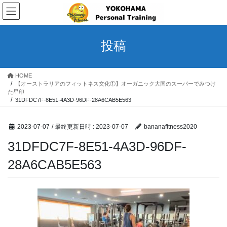
コ
ナ
ン
ビ
テ
ゲ
ン
ー
投稿
ツ
シ
へ
ョ
ス
ン
HOME
キ
に
【オーストラリアのフィットネス文化①】オーガニック大国のスーパーでみつけ
ッ
移
た星印
プ
動
31DFDC7F-8E51-4A3D-96DF-28A6CAB5E563
2023-07-07
/ 最終更新日時 :
2023-07-07
bananafitness2020
31DFDC7F-8E51-4A3D-96DF-
28A6CAB5E563