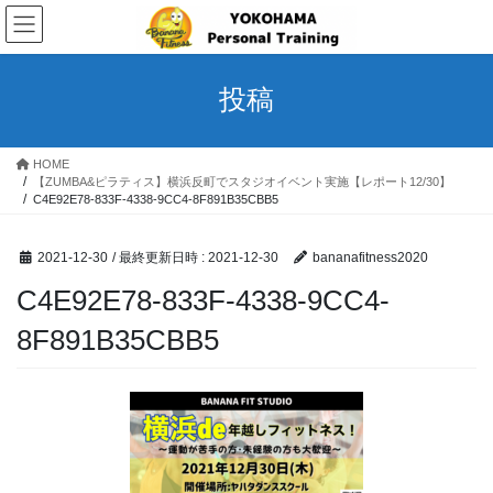
コ
ナ
ン
ビ
テ
ゲ
ン
ー
投稿
ツ
シ
へ
ョ
ス
ン
HOME
キ
に
【ZUMBA&ピラティス】横浜反町でスタジオイベント実施【レポート12/30】
ッ
移
C4E92E78-833F-4338-9CC4-8F891B35CBB5
プ
動
2021-12-30
/ 最終更新日時 :
2021-12-30
bananafitness2020
C4E92E78-833F-4338-9CC4-
8F891B35CBB5