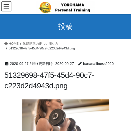
コ
ナ
ン
ビ
テ
ゲ
ン
ー
投稿
ツ
シ
へ
ョ
ス
ン
HOME
体脂肪率の正しい測り方
キ
に
51329698-47f5-45d4-90c7-c223d2d4943d.png
ッ
移
プ
動
2020-09-27
/ 最終更新日時 :
2020-09-27
bananafitness2020
51329698-47f5-45d4-90c7-
c223d2d4943d.png