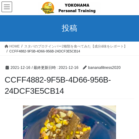
コ
ナ
ン
ビ
テ
ゲ
ン
ー
投稿
ツ
シ
へ
ョ
ス
ン
HOME
スタバのプロテインバー2種類を食べてみた【成分&味をレポート】
キ
に
CCFF4882-9F5B-4D66-956B-24DCF3E5CB14
ッ
移
プ
動
2021-12-16
/ 最終更新日時 :
2021-12-16
bananafitness2020
CCFF4882-9F5B-4D66-956B-
24DCF3E5CB14