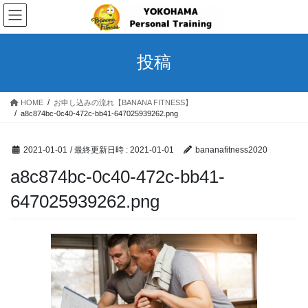
コ
ナ
ン
ビ
テ
ゲ
ン
ー
投稿
ツ
シ
へ
ョ
ス
ン
HOME
お申し込みの流れ【BANANA FITNESS】
キ
に
a8c874bc-0c40-472c-bb41-647025939262.png
ッ
移
プ
動
2021-01-01
/ 最終更新日時 :
2021-01-01
bananafitness2020
a8c874bc-0c40-472c-bb41-
647025939262.png