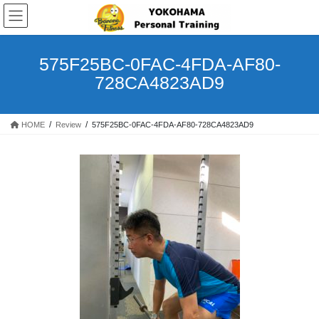
コ
ナ
ン
ビ
テ
ゲ
ン
ー
575F25BC-0FAC-4FDA-AF80-
ツ
シ
728CA4823AD9
へ
ョ
ス
ン
キ
に
HOME
Review
575F25BC-0FAC-4FDA-AF80-728CA4823AD9
ッ
移
プ
動