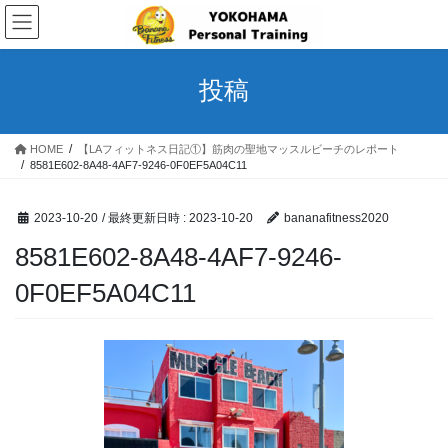
コ
ナ
ン
ビ
テ
ゲ
ン
ー
投稿
ツ
シ
へ
ョ
ス
ン
HOME
【LAフィットネス日記①】筋肉の聖地マッスルビーチのレポート
キ
に
8581E602-8A48-4AF7-9246-0F0EF5A04C11
ッ
移
プ
動
2023-10-20
/ 最終更新日時 :
2023-10-20
bananafitness2020
8581E602-8A48-4AF7-9246-
0F0EF5A04C11