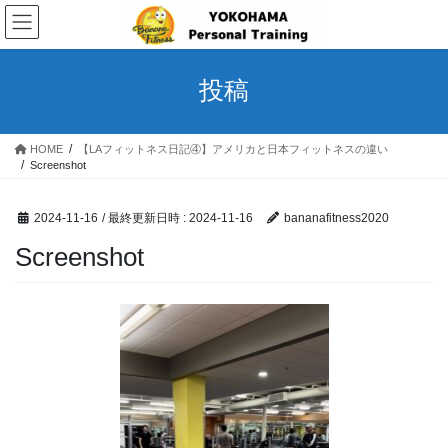
コ
ナ
ン
ビ
テ
ゲ
ン
ー
投稿
ツ
シ
へ
ョ
ス
ン
HOME
【LAフィットネス日記④】アメリカと日本フィットネスの違い
キ
に
Screenshot
ッ
移
プ
動
2024-11-16
/ 最終更新日時 :
2024-11-16
bananafitness2020
Screenshot