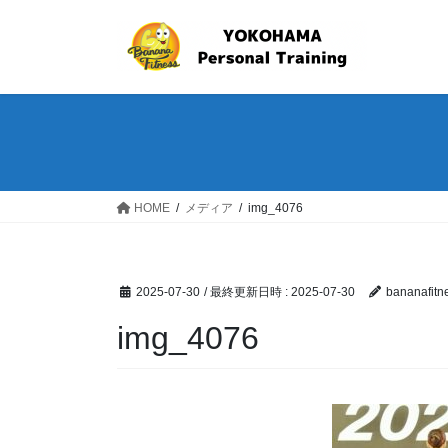
コ
ナ
ン
ビ
テ
ゲ
ン
ー
ツ
シ
へ
ョ
ス
ン
キ
に
ッ
移
HOME
メディア
img_4076
プ
動
2025-07-30
/ 最終更新日時 :
2025-07-30
bananafitn
img_4076