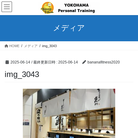
コ
ナ
ン
ビ
テ
ゲ
ン
ー
メディア
ツ
シ
へ
ョ
ス
ン
HOME
メディア
img_3043
キ
に
ッ
移
プ
動
2025-06-14
/ 最終更新日時 :
2025-06-14
bananafitness2020
img_3043