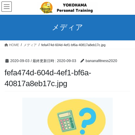
コ
ナ
ン
ビ
テ
ゲ
ン
ー
メディア
ツ
シ
へ
ョ
ス
ン
HOME
メディア
fefa474d-604d-4ef1-bf6a-40817a8eb17c.jpg
キ
に
ッ
移
プ
動
2020-09-03
/ 最終更新日時 :
2020-09-03
bananafitness2020
fefa474d-604d-4ef1-bf6a-
40817a8eb17c.jpg