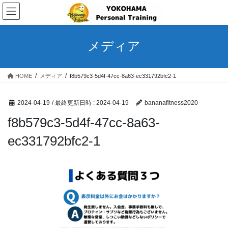
コ
ナ
ン
ビ
テ
ゲ
ン
ー
メディア
ツ
シ
へ
ョ
ス
ン
HOME
メディア
f8b579c3-5d4f-47cc-8a63-ec331792bfc2-1
キ
に
ッ
移
プ
動
2024-04-19
/ 最終更新日時 :
2024-04-19
bananafitness2020
f8b579c3-5d4f-47cc-8a63-
ec331792bfc2-1