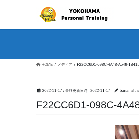
コ
ナ
ン
ビ
テ
ゲ
ン
ー
ツ
シ
へ
ョ
ス
ン
キ
に
ッ
移
HOME
メディア
F22CC6D1-098C-4A48-A549-1B41
プ
動
2022-11-17
/ 最終更新日時 :
2022-11-17
bananafitn
F22CC6D1-098C-4A4