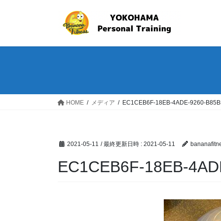
コ
ナ
ン
ビ
テ
ゲ
ン
ー
ツ
シ
へ
ョ
ス
ン
キ
に
ッ
移
HOME
メディア
EC1CEB6F-18EB-4ADE-9260-B85
プ
動
2021-05-11
/ 最終更新日時 :
2021-05-11
bananafitn
EC1CEB6F-18EB-4AD