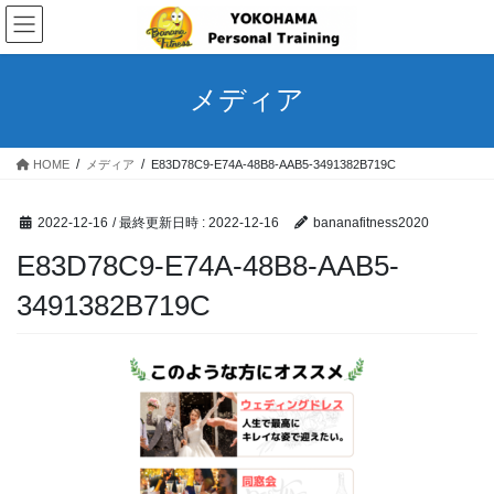
コ
ナ
ン
ビ
テ
ゲ
ン
ー
メディア
ツ
シ
へ
ョ
ス
ン
HOME
メディア
E83D78C9-E74A-48B8-AAB5-3491382B719C
キ
に
ッ
移
プ
動
2022-12-16
/ 最終更新日時 :
2022-12-16
bananafitness2020
E83D78C9-E74A-48B8-AAB5-
3491382B719C