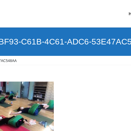
BF93-C61B-4C61-ADC6-53E47AC
7AC548AA