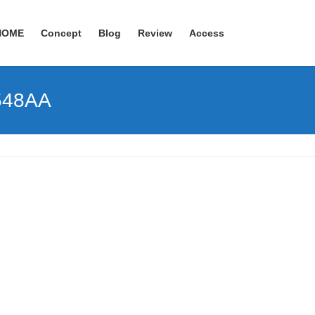
HOME
Concept
Blog
Review
Access
548AA