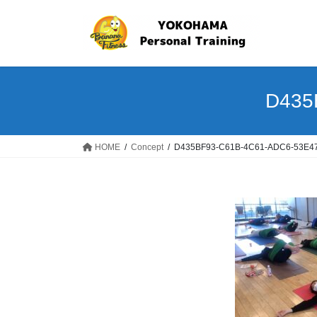
コ
ナ
ン
ビ
テ
ゲ
ン
ー
ツ
シ
へ
ョ
D435
ス
ン
キ
に
ッ
移
HOME
Concept
D435BF93-C61B-4C61-ADC6-53E4
プ
動