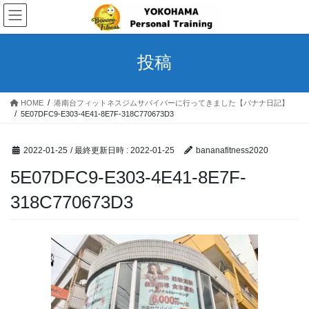
コ
ナ
ン
ビ
テ
ゲ
ン
ー
投稿
ツ
シ
へ
ョ
ス
ン
HOME
港南台フィットネスジムサバイバーに行ってきました【バナナ日記】
キ
に
5E07DFC9-E303-4E41-8E7F-318C770673D3
ッ
移
プ
動
2022-01-25
/ 最終更新日時 :
2022-01-25
bananafitness2020
5E07DFC9-E303-4E41-8E7F-
318C770673D3