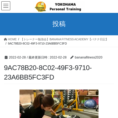
コ
ナ
ン
ビ
テ
ゲ
ン
ー
投稿
ツ
シ
へ
ョ
ス
ン
HOME
【トレーナー勉強会】BANANA FITNESS ACADEMY【バナナ日記】
キ
に
9AC78B20-8C02-49F3-9710-23A6BB5FC3FD
ッ
移
プ
動
2022-02-28
/ 最終更新日時 :
2022-02-28
bananafitness2020
9AC78B20-8C02-49F3-9710-
23A6BB5FC3FD