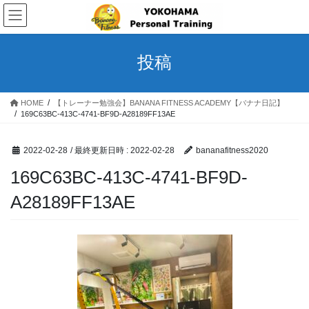
コ
ナ
ン
ビ
テ
ゲ
ン
ー
投稿
ツ
シ
へ
ョ
ス
ン
HOME
【トレーナー勉強会】BANANA FITNESS ACADEMY【バナナ日記】
キ
に
169C63BC-413C-4741-BF9D-A28189FF13AE
ッ
移
プ
動
2022-02-28
/ 最終更新日時 :
2022-02-28
bananafitness2020
169C63BC-413C-4741-BF9D-
A28189FF13AE