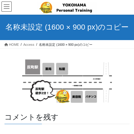
コ
ナ
ン
ビ
テ
ゲ
ン
ー
名称未設定 (1600 × 900 px)のコピー
ツ
シ
へ
ョ
ス
ン
HOME
Access
名称未設定 (1600 × 900 px)のコピー
キ
に
ッ
移
プ
動
コメントを残す