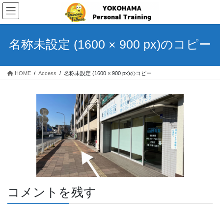
コ
ナ
ン
ビ
テ
ゲ
ン
ー
名称未設定 (1600 × 900 px)のコピー
ツ
シ
へ
ョ
ス
ン
HOME
Access
名称未設定 (1600 × 900 px)のコピー
キ
に
ッ
移
プ
動
コメントを残す