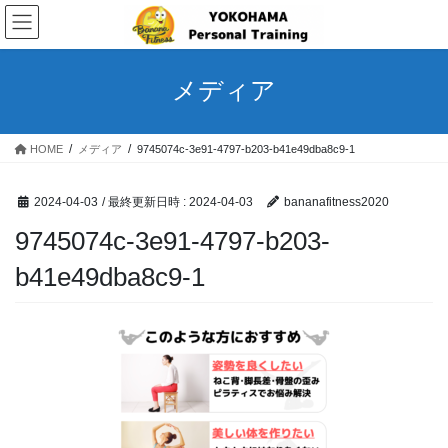
コ
ナ
ン
ビ
テ
ゲ
ン
ー
メディア
ツ
シ
へ
ョ
ス
ン
HOME
メディア
9745074c-3e91-4797-b203-b41e49dba8c9-1
キ
に
ッ
移
プ
動
2024-04-03
/ 最終更新日時 :
2024-04-03
bananafitness2020
9745074c-3e91-4797-b203-
b41e49dba8c9-1