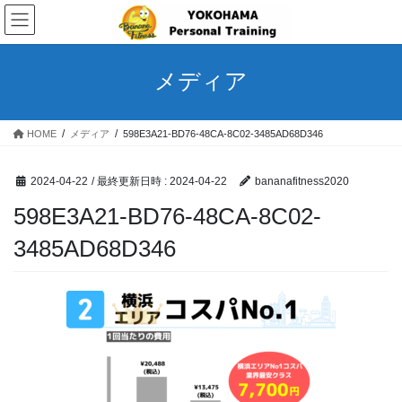
コ
ナ
ン
ビ
テ
ゲ
ン
ー
メディア
ツ
シ
へ
ョ
ス
ン
HOME
メディア
598E3A21-BD76-48CA-8C02-3485AD68D346
キ
に
ッ
移
プ
動
2024-04-22
/ 最終更新日時 :
2024-04-22
bananafitness2020
598E3A21-BD76-48CA-8C02-
3485AD68D346