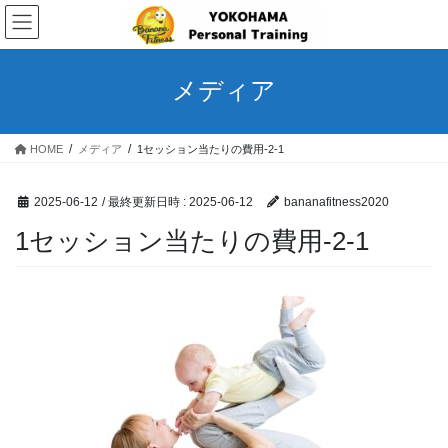
コ
ナ
ン
ビ
テ
ゲ
ン
ー
メディア
ツ
シ
へ
ョ
ス
ン
HOME
メディア
1セッション当たりの費用-2-1
キ
に
ッ
移
プ
動
2025-06-12
/ 最終更新日時 :
2025-06-12
bananafitness2020
1セッション当たりの費用-2-1