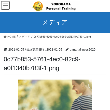
コ
ナ
ン
ビ
テ
ゲ
ン
ー
メディア
ツ
シ
へ
ョ
ス
ン
HOME
メディア
0c77b853-5761-4ec0-82c9-a0f1340b783f-1.png
キ
に
ッ
移
プ
動
2021-01-05
/ 最終更新日時 :
2021-01-05
bananafitness2020
0c77b853-5761-4ec0-82c9-
a0f1340b783f-1.png