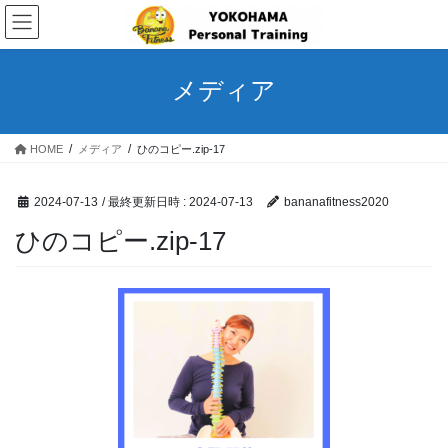
コ
ナ
ン
ビ
テ
ゲ
ン
ー
メディア
ツ
シ
へ
ョ
ス
ン
HOME
メディア
ひのコピー.zip-17
キ
に
ッ
移
プ
動
2024-07-13
/ 最終更新日時 :
2024-07-13
bananafitness2020
ひのコピー.zip-17